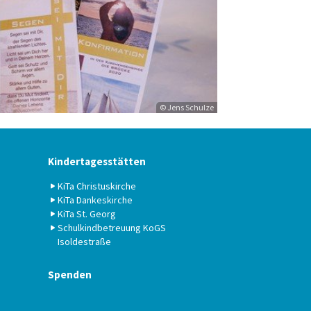
© Jens Schulze
Kindertagesstätten
KiTa Christuskirche
KiTa Dankeskirche
KiTa St. Georg
Schulkindbetreuung KoGS
Isoldestraße
Spenden