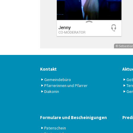
© Sebastian
Kontakt
Aktue
Gemeindebüro
Got
Pfarrerinnen und Pfarrer
Ter
Diakonin
Gem
Formulare und Bescheinigungen
Pred
Patenschein