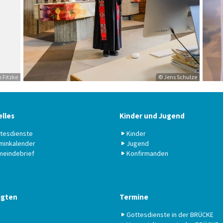
 Fitzke
© Jens Schulze
lles
Kinder und Jugend
tesdienste
Kinder
minkalender
Jugend
eindebrief
Konfirmanden
igten
Termine
Gottesdienste in der BRÜCKE