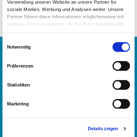
Verwendung unserer Website an unsere Partner für
Andacht zum Osternewsletter 2023
soziale Medien, Werbung und Analysen weiter. Unsere
Partner führen diese Informationen möglicherweise mit
weiteren Daten zusammen, die Sie ihnen bereitgestellt
Musikalische Projekte
haben oder die sie im Rahmen Ihrer Nutzung der Dienste
gesammelt haben.
E
Notwendig
i
Kontakt
n
Gemeindebüro
w
Präferenzen
Pfarrerinnen und Pfarrer
i
Diakonin
l
l
Statistiken
Aktuelles
i
g
Gottesdienste
Marketing
Terminkalender
u
Gemeindebrief
n
g
Kinder und Jugend
Details zeigen
s
a