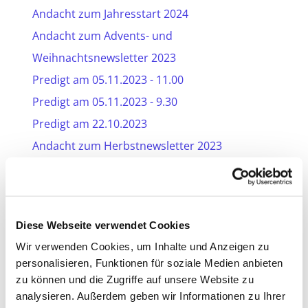
Andacht zum Jahresstart 2024
Andacht zum Advents- und
Weihnachtsnewsletter 2023
Predigt am 05.11.2023 - 11.00
Predigt am 05.11.2023 - 9.30
Predigt am 22.10.2023
Andacht zum Herbstnewsletter 2023
Predigt am 24.09.2023
Predigt am 17.09.2023
Predigt am 10.09.2023
Diese Webseite verwendet Cookies
Predigt am 27.08.2023
Wir verwenden Cookies, um Inhalte und Anzeigen zu
Andacht zum Spätsommernewsletter 2023
personalisieren, Funktionen für soziale Medien anbieten
Predigt am 09.07.2023
zu können und die Zugriffe auf unsere Website zu
analysieren. Außerdem geben wir Informationen zu Ihrer
Andacht zum Pfingstnewsletter 2023