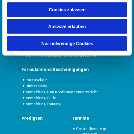
Kinder
Jugend
u
Cookies zulassen
Konfirmanden
s
w
Kindertagesstätten
Auswahl erlauben
a
h
KiTa Christuskirche
l
KiTa Dankeskirche
Nur notwendige Cookies
KiTa St. Georg
Schulkindbetreuung KoGS Isoldestraße
Formulare und Bescheinigungen
Patenschein
Dimissoriale
Anmeldung zum Konfirmandenunterricht
Anmeldung Taufe
Anmeldung Trauung
Predigten
Termine
Gottesdienste in