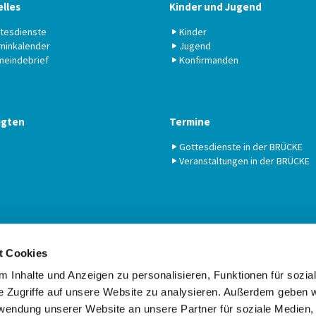
lles
Kinder und Jugend
tesdienste
Kinder
minkalender
Jugend
eindebrief
Konfirmanden
igten
Termine
Gottesdienste in der BRÜCKE
Veranstaltungen in der BRÜCKE
t Cookies
 Inhalte und Anzeigen zu personalisieren, Funktionen für sozia
Ev.-luth. Kirchengemeinde DIE BRÜCKE in Braunschweig

· Am Schwarzen Berge 18, 38112 Braunschweig
e Zugriffe auf unsere Website zu analysieren. Außerdem geben w
Telefon: 0531 / 32 39 24

rwendung unserer Website an unsere Partner für soziale Medien