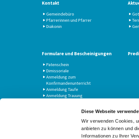
Kontakt
Aktue
Gemeindebüro
Got
Pfarrerinnen und Pfarrer
Ter
Diakonin
Gem
Formulare und Bescheinigungen
Pred
Patenschein
Dimissoriale
Anmeldung zum
Konfirmandenunterricht
Anmeldung Taufe
Anmeldung Trauung
Diese Webseite verwende
Wir verwenden Cookies, um
anbieten zu können und di
Informationen zu Ihrer Ve