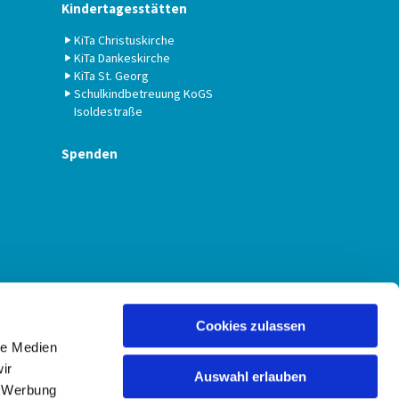
Kindertagesstätten
KiTa Christuskirche
KiTa Dankeskirche
KiTa St. Georg
Schulkindbetreuung KoGS
Isoldestraße
Spenden
Cookies zulassen
le Medien
ir
Auswahl erlauben
, Werbung